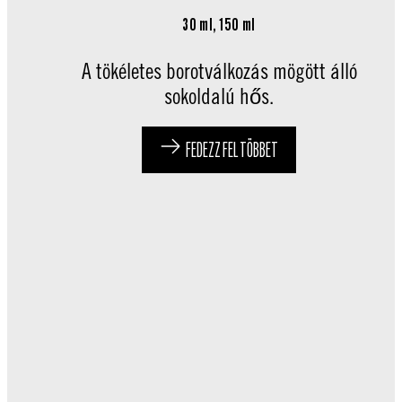
30 ml, 150 ml
A tökéletes borotválkozás mögött álló
sokoldalú hős.
FEDEZZ FEL TÖBBET