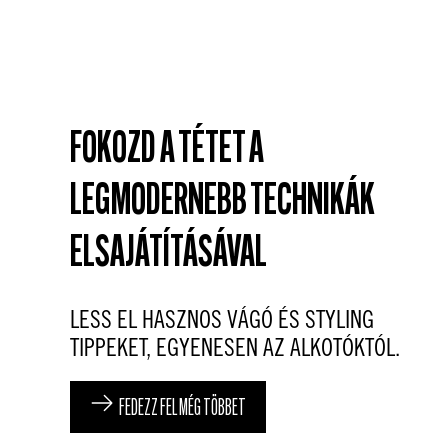
Ápoló formula, mindennapos
KATTINTS A RÉSZLETEKÉRT
FEDEZZ FEL MÉG TÖBBET
használatra.
A szakállad még soha nem volt ilyen
FEDEZZ FEL MÉG TÖBBET
ápolt.
KATTINTS A RÉSZLETEKÉRT
FEDEZZ FEL MÉG TÖBBET
FOKOZD A TÉTET A
LEGMODERNEBB TECHNIKÁK
ELSAJÁTÍTÁSÁVAL
LESS EL HASZNOS VÁGÓ ÉS STYLING
TIPPEKET, EGYENESEN AZ ALKOTÓKTÓL.
FEDEZZ FEL MÉG TÖBBET