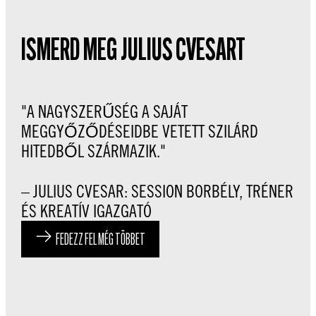
ISMERD MEG JULIUS CVESART
"A NAGYSZERŰSÉG A SAJÁT
MEGGYŐZŐDÉSEIDBE VETETT SZILÁRD
HITEDBŐL SZÁRMAZIK."
– JULIUS CVESAR: SESSION BORBÉLY, TRÉNER
ÉS KREATÍV IGAZGATÓ
FEDEZZ FEL MÉG TÖBBET