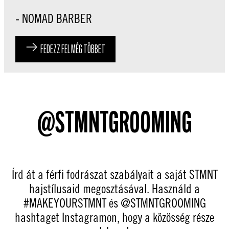
- NOMAD BARBER
FEDEZZ FEL MÉG TÖBBET
@STMNTGROOMING
Írd át a férfi fodrászat szabályait a saját STMNT
hajstílusaid megosztásával. Használd a
#MAKEYOURSTMNT és @STMNTGROOMING
hashtaget Instagramon, hogy a közösség része