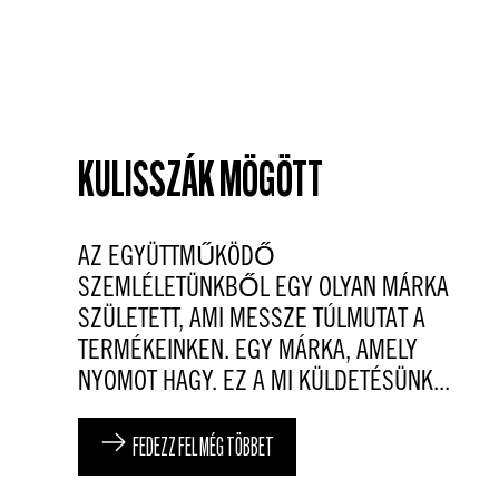
KULISSZÁK MÖGÖTT
AZ EGYÜTTMŰKÖDŐ
SZEMLÉLETÜNKBŐL EGY OLYAN MÁRKA
SZÜLETETT, AMI MESSZE TÚLMUTAT A
TERMÉKEINKEN. EGY MÁRKA, AMELY
NYOMOT HAGY. EZ A MI KÜLDETÉSÜNK...
FEDEZZ FEL MÉG TÖBBET