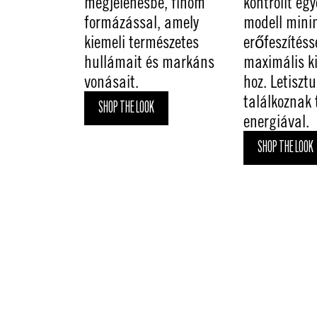
megjelenésbe, finom
kontrollt egy
formázással, amely
modell mini
kiemeli természetes
erőfeszítésse
hullámait és markáns
maximális k
vonásait.
hoz. Letiszt
találkoznak
SHOP THE LOOK
energiával.
SHOP THE LOOK