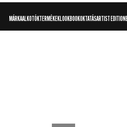
MÁRKA
ALKOTÓK
TERMÉKEK
LOOKBOOK
OKTATÁS
ARTIST EDITION