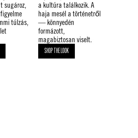
át sugároz,
a kultúra találkozik. A
figyelme
haja mesél a történetről
mmi túlzás,
— könnyedén
let
formázott,
magabiztosan viselt.
SHOP THE LOOK