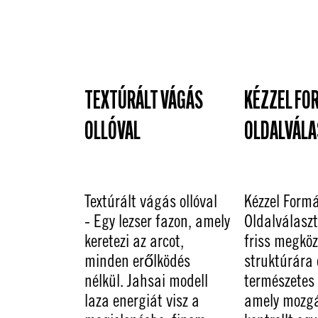
TEXTÚRÁLT VÁGÁS
KÉZZEL FO
OLLÓVAL
OLDALVÁLA
Textúrált vágás ollóval
Kézzel Formá
- Egy lezser fazon, amely
Oldalválaszt
keretezi az arcot,
friss megköz
minden erőlködés
struktúrára 
nélkül. Jahsai modell
természetes 
laza energiát visz a
amely mozgá