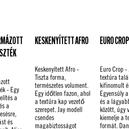
RMÁZOTT
KESKENYÍTETT AFRO
EURO CROP
SZTÉK
Keskenyített Afro -
Euro Crop - 
Tiszta forma,
textúra talá
zott
természetes volument.
kifinomult é
ék - Egy
Egy időtlen fazon, ahol
Egyensúly a
elítés a
a textúra kap vezető
és a lágyab
és a
szerepet. Jay modell
között, úgy 
esésre,
csendes
kiemelje a 
st és
magabiztosságot
formát. Dan