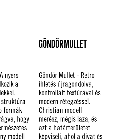
GÖNDÖR MULLET
A nyers
Göndör Mullet - Retro
lkozik a
ihletés újragondolva,
lekkel.
kontrollált textúrával és
 struktúra
modern rétegzéssel.
b formák
Christian modell
vágva, hogy
merész, mégis laza, és
természetes
azt a határterületet
ny modell
képviseli, ahol a divat és