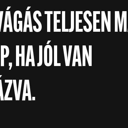
 VÁGÁS TELJESEN 
P, HA JÓL VAN
ZVA.