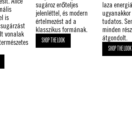
esít. Alice
sugároz erőteljes
laza energi
mális
jelenléttel, és modern
ugyanakkor 
l is
értelmezést ad a
tudatos. Se
isugárzást
klasszikus formának.
minden rész
ult vonalak
átgondolt.
SHOP THE LOOK
 természetes
SHOP THE LOOK